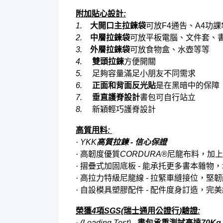
附加貼心設計
:
1.
大開口主拉鍊袋
可放
F4
通告、
A4
功課
2.
中層拉鍊袋
可放平板電腦、文件套、
3.
外層拉鍊袋
可放食物盒、水壺等等
4.
雙頭拉鍊
方便開關
5.
足夠容量滿足小朋友不同需求
6.
正面和背面反光貼
是在黑暗中的保障
7.
垂直護脊設計
書包可自行站立
8.
新穎輕巧護脊設計
高質用料
:
· YKK
高質拉鍊
-
信心保證
·
高韌度優質
CORDURA®
尼龍布料，加上
·
摺疊式加固底板
-
能承托更多書本雜物，
·
高拉力特級尼龍線
-
拉緊車縫接位，堅韌
·
自設模具塑膠配件
-
配件度身訂造，完美
榮獲
4
項
SGS(
瑞士通用公證行
)
驗證
:
· (Loading Test) -
書包承重測試高達
70Kg