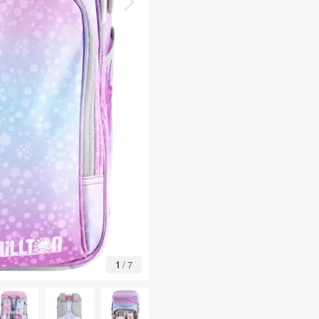
1
/
7