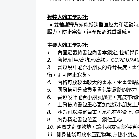
獨特人體工學設計
:
●
雙軸護脊背架能抵消垂直壓力和活動時
壓力，防止寒背，達至超輕減重體感。
主要人體工學設計
:
1.
內固定帶
將書包內書本鎖定
,
拉近脊
2.
激輕
/
耐用
/
高抗水
/
高拉力
CORDURA
3.
書包設計配合小朋友的脊骨長度，書
衡，更可防止寒背。
4.
內格可放較重較大的書本，令重量貼
5.
闊肩帶可分散負重書包對肩膀的壓力
6.
書包設計配合小朋友體型，寬度不超
7.
上肩帶將書包重心更加拉近小朋友上
8.
腰帶可以穩定負重，承托在盤骨上
,
9.
胸帶穩定書包位置，鎖住重心
10.
通風式背部軟墊，讓小朋友背部保持
11.
側身插袋可放水壺雜物等
,
方便小朋友