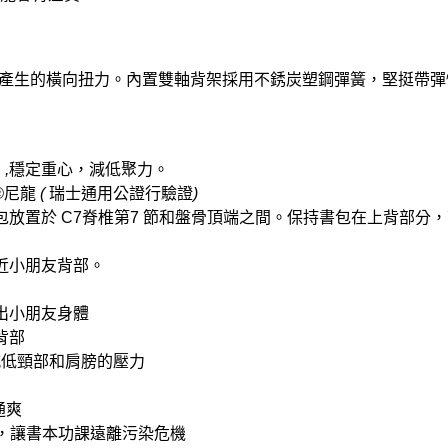
產生的橫向扭力。內置雙軸背架採用不銹炭塑鋼彈簧，堅挺帶彈
骨
,
穩定重心，減低聚力。
®
尼龍
(
瑞士通用公證行驗證
)
包放置於
C7
脊椎第
7
節和盤骨頂端之間。保持書包在上背部分，
近小朋友背部。
出小朋友身體
背部
減低頸部和肩膀的壓力
通爽
，讓書本功課遠離污染危機