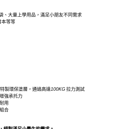
袋、大量上學用品，滿足小朋友不同需求
書本等等
特製環保塗層，通過高達
100KG
拉力測試
增強承托力
耐用
組合
，絕對滿足小學生的需求。