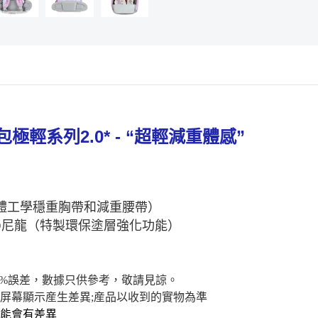
包極輕系列
2.0* - “
超輕減重體感
”
體工學穩重胸帶和減重腰帶）
®
尼龍（特製環保塗層強化功能）
2%
誤差，數據只供參考，敬請見諒。
屏幕顯示産生差異
;
産品以收到的實物為準
能會有差異