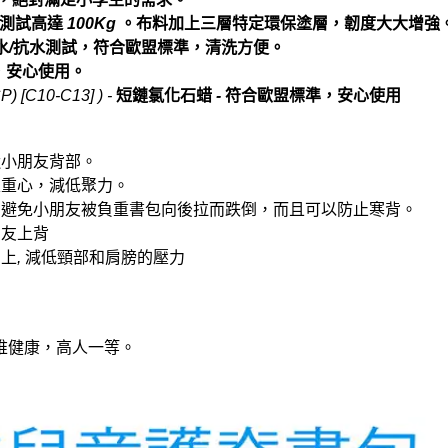
測試高達
100Kg
。布料加上三層特定環保塗層，韌度大大增強
水
/
抗水測試，符合歐盟標準，清洗方便。
，安心使用。
CP) [C10-C13] ) -
短鏈氯化石蜡
-
符合歐盟標準，安心使用
近小朋友背部。
定重心，減低聚力。
,
避免小朋友被負重書包向後拉而跌倒，而且可以防止寒背。
朋友上背
骨上
,
減低頸部和肩膀的壓力
椎健康，高人一等。