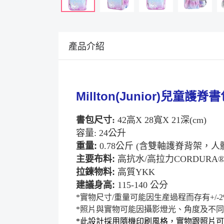
產品介紹
Millton(Junior)
兒童護脊書
書包尺寸
:
42
高
X 28
寬
X 21
深
(cm
)
容量
: 24
公升
重量
:
0.78
公斤
(
含雙軸護脊背架，人
主要布料
:
高抗水
/
高拉力
CORDURA
拉鍊物料
:
高質
YKK
建議身高:
115-140
公分
*
實物尺寸
/
重量可能因生産過程而存有
+/-
*
照片與實物可能因攝影燈光、角度及不同
*
此設計採用隨機印刷風格，實物跟照片可