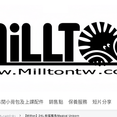
休閒小背包及上課配件
銷售點
保養服務
短片分享
【Millton】24L-粉藍獨角Magical Unicorn
~140公分)