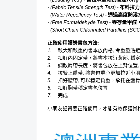
· (Fabric Tensile Strength Test) -
布料拉力
· (Water Repellency Test) -
通過高度防潑
· (Free Formaldehyde Test) -
零存量甲醛
· (Short Chain Chlorinated Paraffins (SC
正確使用護脊書包方法
:
1.
較大和較重的書本放內格
,
令重量貼
2.
扣好內固定帶，將書本拉近背部
,
穩
3.
調教肩帶長度，將書包放在上背位置
4.
拉緊上肩帶
,
將書包重心更加拉近小
5.
扣好腰帶
,
可以穩定負重，承托在盤
6.
扣好胸帶穩定書包位置
7.
完成
小朋友記得要正確使用，才能有效保護脊