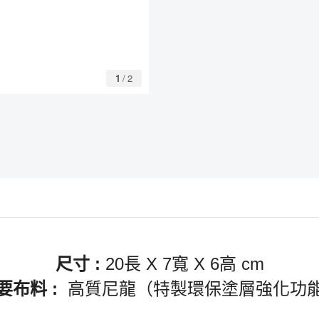
1
/
2
尺寸
:
20
長
X 7
寬
X 6
高
cm
要布料
:
高質尼龍（特製環保塗層強化功