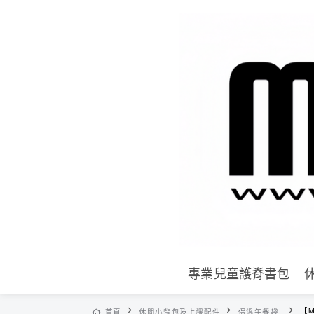
專業兒童護脊書包
【M
首頁
休閒小背包及上課配件
保溫午餐袋