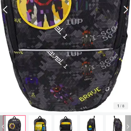
1
/
8