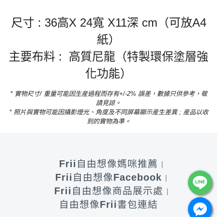
尺寸
: 36
高
X 24
寬
X11
深
cm（可放A4
紙）
主要布料
:
高質尼龍（特製環保塗層強
化功能）
*
實物尺寸
/
重量可能因生産過程而存有
+/-2%
誤差，數據只供參考，敬
請見諒。
*
照片與實物可能因攝影燈光、角度及不同屏幕顯示産生差異
;
産品以收
到的實物為準。
Frii自由想像媽咪推薦
Frii自由想像Facebook
Frii自由想像商品展示處
自由想像Frii書包連結