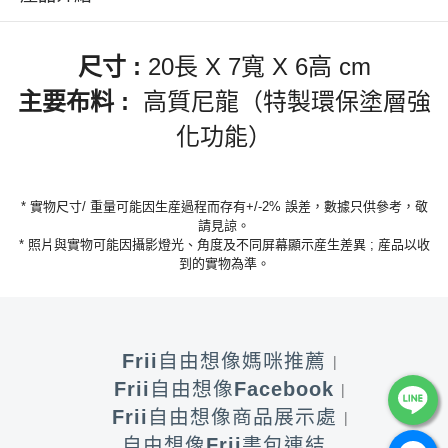
尺寸
:
20
長
X 7
寬
X 6
高
cm
主要布料
:
高質尼龍（特製環保塗層強
化功能）
*
實物尺寸
/
重量可能因生産過程而存有
+/-2%
誤差，數據只供參考，敬
請見諒。
*
照片與實物可能因攝影燈光、角度及不同屏幕顯示産生差異
;
産品以收
到的實物為準。
Frii自由想像媽咪推薦
Frii自由想像Facebook
Frii自由想像商品展示處
自由想像Frii書包連結