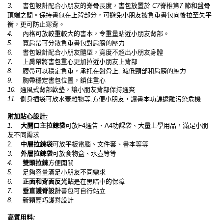
3.
書包設計配合小朋友的脊骨長度，書包放置於
C7
脊椎第
7
節和盤骨
頂端之間。保持書包在上背部分，可避免小朋友被負重書包向後拉至失平
衡，更可防止寒背。
4.
內格可放較重較大的書本，令重量貼近小朋友背部。
5.
寬
肩帶可分散負重書包對肩膀的壓力
6.
書包設計配合小朋友體型，寬度不超出小朋友身體
7.
上肩帶將書包重心更加拉近小朋友上背部
8.
腰帶可以穩定負重，承托在盤骨上
,
減低頸部和肩膀的壓力
9.
胸帶穩定書包位置，鎖住重心
10.
通風式背部軟墊，讓小朋友背部保持通爽
11.
側身插袋可放水壺雜物等
,
方便小朋友，讓書本功課遠離污染危機
附加貼心設計
:
1.
大開口主拉鍊袋
可放
F4
通告、
A4
功課袋、大量上學用品，滿足小朋
友不同需求
2.
中層拉鍊袋
可放平板電腦、文件套、書本等等
3.
外層拉鍊袋
可放食物盒、水壺等等
4.
雙頭拉鍊
方便開關
5.
足夠容量滿足小朋友不同需求
6.
正面和背面反光貼
是在黑暗中的保障
7.
垂直護脊設計
書包可自行站立
8.
新穎輕巧護脊設計
高質用料
: