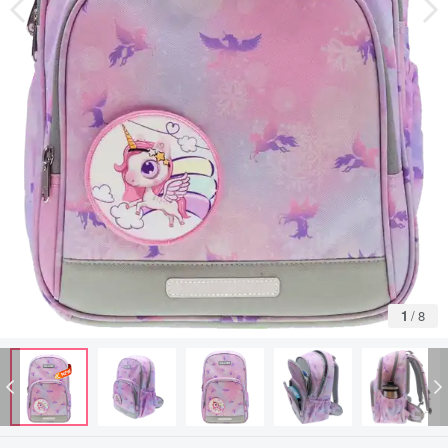
1
/
8