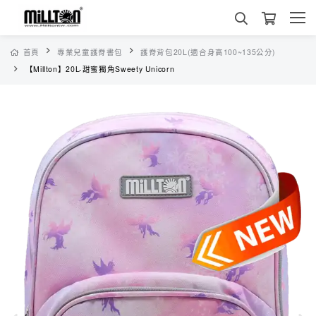
首頁
專業兒童護脊書包
護脊背包20L(適合身高100~135公分)
【Millton】20L-甜蜜獨角Sweety Unicorn