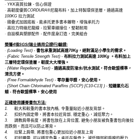
· YKK
高質拉鍊
-
信心保證
·
高韌度優質
CORDURA®
尼龍布料，加上特製環保塗層，通過高達
100KG
拉力測試
·
摺疊式加固底板
-
能承托更多書本雜物，增強承托力
·
高拉力特級尼龍線
-
拉緊車縫接位，堅韌耐用
·
自設模具塑膠配件
-
配件度身訂造，完美組合
榮獲
4
項
SGS(
瑞士通用公證行
)
驗證
:
· (Loading Test) -
書包承重測試高達
70Kg
，絕對滿足小學生的需求。
· (Fabric Tensile Strength Test) -
布料拉力測試高達
100Kg
。布料加上
三層特定環保塗層，韌度大大增強。
· (Water Repellency Test) -
通過高度防潑水
/
抗水測試，符合歐盟標準，
清洗方便。
· (Free Formaldehyde Test) -
零存量甲醛，安心使用。
· (Short Chain Chlorinated Paraffins (SCCP) [C10-C13] ) -
短鏈氯化石
蜡
-
符合歐盟標準，安心使用
正確使用護脊書包方法
:
1.
較大和較重的書本放內格
,
令重量貼近小朋友背部。
2.
扣好內固定帶，將書本拉近背部
,
穩定重心，減低聚力。
3.
調教肩帶長度，將書包放在上背位置
,
避免小朋友被負重書包向後拉
而跌倒，而且可以防止寒背。
4.
拉緊上肩帶
,
將書包重心更加拉近小朋友上背
5.
扣好腰帶
,
可以穩定負重，承托在盤骨上
,
減低頸部和肩膀的壓力