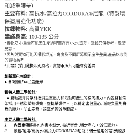
和減重腰帶）
主要布料
:
高抗水
/
高拉力
CORDURA®
尼龍（特製環
保塗層強化功能）
拉鍊物料
:
高質
YKK
建議身高:
100-135
公分
*
實物尺寸
/
重量可能因生産過程而存有
+/-2%
誤差，數據只供參考，敬請
見諒。
*
照片與實物可能因攝影燈光、角度及不同屏幕顯示産生差異
;
産品以收到
的實物為準
*
此設計採用隨機印刷風格，實物跟照片可能會有差異
創新至
Fun
設計：
●
含
3
個至
Fun
主題徽章
獨特人體工學設計
:
●
雙軸護脊背架能抵消垂直壓力和活動時產生的橫向扭力。內置雙軸背
架採用不銹炭塑鋼彈簧，堅挺帶彈性。可以穩定書包重心
,
減輕負重對脊
骨的壓力，防止寒背，達至超輕減重體感。
主要人體工學設計
:
1.
內固定帶
將書包內書本鎖定
,
拉近脊骨
,
穩定重心，減低聚力。
2.
激輕
/
耐用
/
高抗水
/
高拉力
CORDURA®
尼龍
(
瑞士通用公證行驗證
)