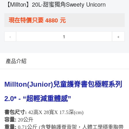
【Millton】20L-甜蜜獨角Sweety Unicorn
現在特價只要
4880
元
-
+
產品介紹
Millton(Junior)
兒童護脊書包極輕系列
2.0* - “
超輕減重體感
”
書包尺寸
:
42
高
X 28
寬
X 17.5
深
(cm)
容量
:
20
公升
重量
:
0.71
公斤
(
含雙軸護脊背架，人體工學穩重胸帶