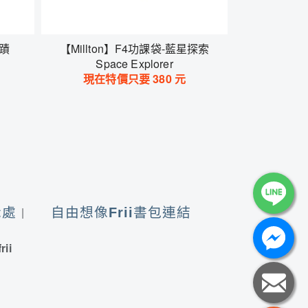
奇蹟
【Millton】F4功課袋-藍星探索
Space Explorer
現在特價只要
380
元
示處
自由想像Frii書包連結
rii